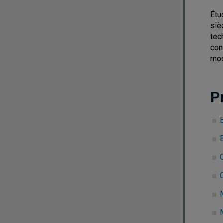
Étu
siè
tec
con
mod
P
B
C
C
M
M