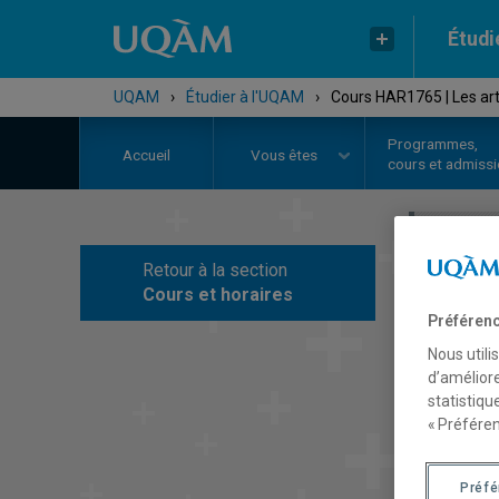
Étudi
UQAM
›
Étudier à l'UQAM
›
Cours HAR1765 | Les arts
Programmes,
Accueil
Vous êtes
cours et admiss
Retour à la section
C
Cours et horaires
Préférenc
Nous utili
d’améliore
statistiqu
« Préféren
Préf