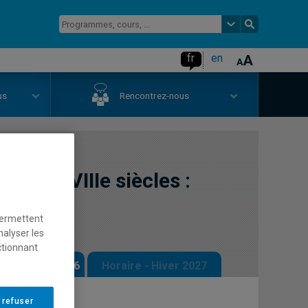
fr
en
us
Rencontrez-nous
Ie au XVIIIe siècles :
permettent
nalyser les
ctionnant
 - Automne 2026
Horaire - Hiver 2027
 refuser