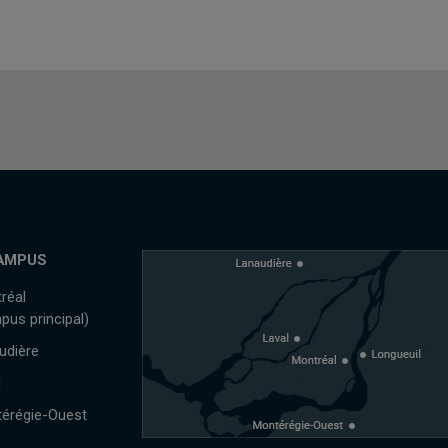
AMPUS
réal
pus principal)
udière
l
érégie-Ouest