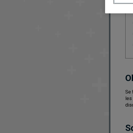
O
Se 
les
disc
S