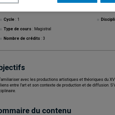
Cycle
: 1
Discipl
Type de cours
: Magistral
Nombre de crédits
: 3
bjectifs
familiariser avec les productions artistiques et théoriques du XV
 liens entre l'art et son contexte de production et de diffusion. S'i
iplinaire.
ommaire du contenu