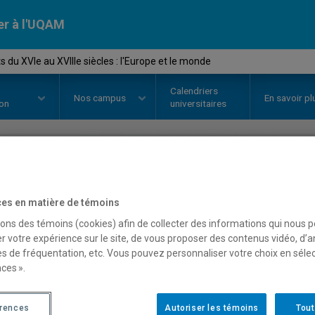
er à l'UQAM
 du XVIe au XVIIIe siècles : l'Europe et le monde
Calendriers
Nos
campus
En savoir pl
ion
universitaires
OURS
//
HAR1765
-
Les arts du XV
es en matière de témoins
l'Europe et le monde
sons des témoins (cookies) afin de collecter des informations qui nous 
r votre expérience sur le site, de vous proposer des contenus vidéo, d’a
es de fréquentation, etc. Vous pouvez personnaliser votre choix en séle
ces ».
Description
Horaire - Été 2026
Horaire
érences
Autoriser les témoins
Tout