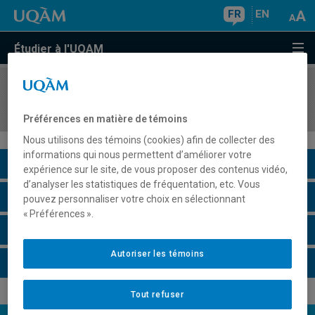
FR
EN
Étudier à l'UQAM
COURS
//
HAR2755
Arts et cultures visuelles du XIXe siècle
Préférences en matière de témoins
Nous utilisons des témoins (cookies) afin de collecter des
informations qui nous permettent d’améliorer votre
Description du cours
expérience sur le site, de vous proposer des contenus vidéo,
d’analyser les statistiques de fréquentation, etc. Vous
Horaire - Été 2026
pouvez personnaliser votre choix en sélectionnant
« Préférences ».
Horaire - Automne 2026
Autoriser les témoins
Horaire - Hiver 2027
Tout refuser