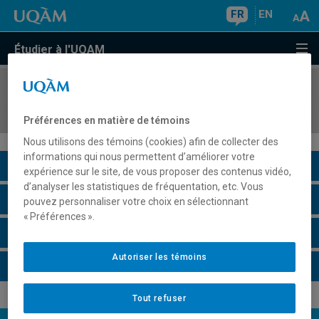
FR
EN
Étudier à l'UQAM
COURS
//
HAR3750
Architecture au Québec et au Canada
Préférences en matière de témoins
Nous utilisons des témoins (cookies) afin de collecter des
informations qui nous permettent d’améliorer votre
Description du cours
expérience sur le site, de vous proposer des contenus vidéo,
d’analyser les statistiques de fréquentation, etc. Vous
Horaire - Été 2026
pouvez personnaliser votre choix en sélectionnant
« Préférences ».
Horaire - Automne 2026
Autoriser les témoins
Horaire - Hiver 2027
Tout refuser