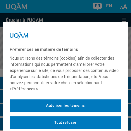
FR
EN
Étudier à l'UQAM
COURS
//
HAR3755
Cultures visuelles et artistiques au Québec et au
Préférences en matière de témoins
Canada de la Confédération à 1980 : colonisation
Nous utilisons des témoins (cookies) afin de collecter des
et modernité
informations qui nous permettent d’améliorer votre
expérience sur le site, de vous proposer des contenus vidéo,
d’analyser les statistiques de fréquentation, etc. Vous
Description du cours
pouvez personnaliser votre choix en sélectionnant
« Préférences ».
Horaire - Été 2026
Autoriser les témoins
Horaire - Automne 2026
Tout refuser
Horaire - Hiver 2027