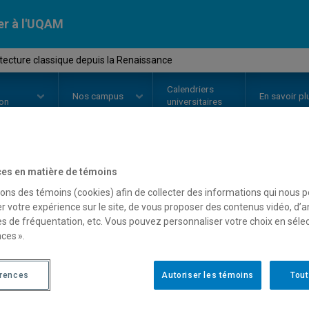
er à l'UQAM
tecture classique depuis la Renaissance
Calendriers
Nos
campus
En savoir pl
ion
universitaires
es en matière de témoins
OURS
//
HAR4535
-
L'architectur
sons des témoins (cookies) afin de collecter des informations qui nous 
Renaissance
r votre expérience sur le site, de vous proposer des contenus vidéo, d’a
es de fréquentation, etc. Vous pouvez personnaliser votre choix en séle
ces ».
Description
Horaire - Été 2026
Horaire
érences
Autoriser les témoins
Tout