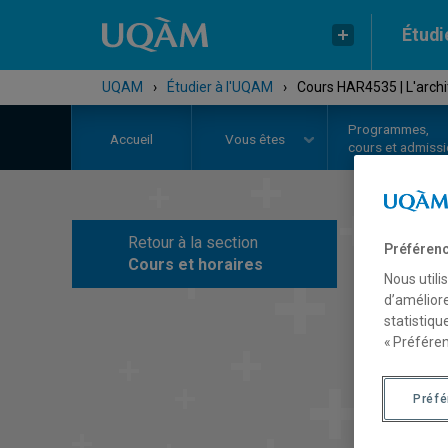
Étudi
UQAM
›
Étudier à l'UQAM
›
Cours HAR4535 | L'archi
Programmes,
Accueil
Vous êtes
cours et admiss
Retour à la section
Préférenc
C
Cours et horaires
Nous utili
d’améliore
statistiqu
« Préféren
Préf