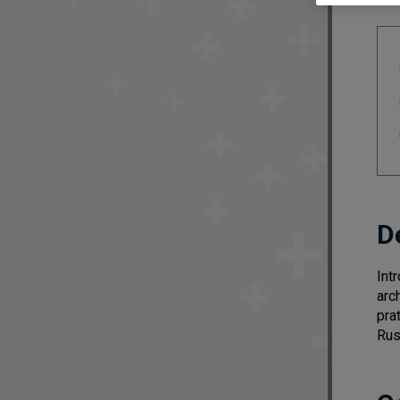
D
Int
arc
pra
Rus