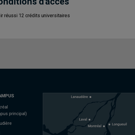
onditions d'accès
ir réussi 12 crédits universitaires
AMPUS
réal
pus principal)
udière
l