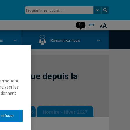
fr
en
us
Rencontrez-nous
e classique depuis la
permettent
nalyser les
ctionnant
 - Automne 2026
Horaire - Hiver 2027
 refuser