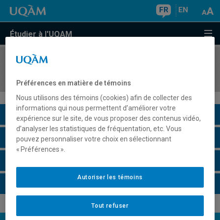
FR
EN
Étudier à l'UQAM
COURS
//
HAR453X
L'art des cultures non occidentales
Préférences en matière de témoins
Nous utilisons des témoins (cookies) afin de collecter des
informations qui nous permettent d’améliorer votre
Description du cours
expérience sur le site, de vous proposer des contenus vidéo,
d’analyser les statistiques de fréquentation, etc. Vous
Horaire - Été 2026
pouvez personnaliser votre choix en sélectionnant
« Préférences ».
Horaire - Automne 2026
Autoriser les témoins
Horaire - Hiver 2027
Tout refuser