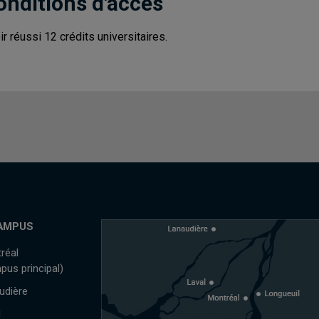
onditions d'accès
ir réussi 12 crédits universitaires.
AMPUS
réal
pus principal)
udière
l