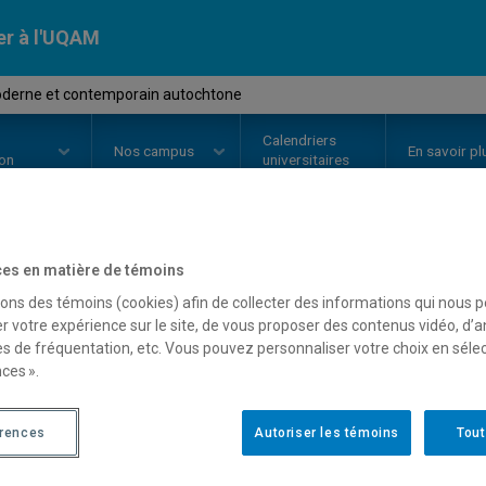
er à l'UQAM
oderne et contemporain autochtone
Calendriers
Nos
campus
En savoir pl
ion
universitaires
es en matière de témoins
OURS
//
HAR4635
-
Art moderne 
sons des témoins (cookies) afin de collecter des informations qui nous 
autochtone
r votre expérience sur le site, de vous proposer des contenus vidéo, d’a
es de fréquentation, etc. Vous pouvez personnaliser votre choix en séle
ces ».
Description
Horaire - Été 2026
Horaire
érences
Autoriser les témoins
Tout