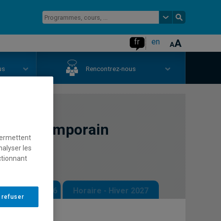
fr
en
us
Rencontrez-nous
et contemporain
permettent
nalyser les
ctionnant
 - Automne 2026
Horaire - Hiver 2027
 refuser