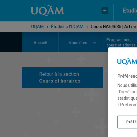
Étudi
UQAM
›
Étudier à l'UQAM
›
Cours HAR4635 | Art m
Programmes,
Accueil
Vous êtes
cours et admiss
Retour à la section
Préférenc
C
Cours et horaires
Nous utili
d’améliore
statistiqu
« Préféren
Préf