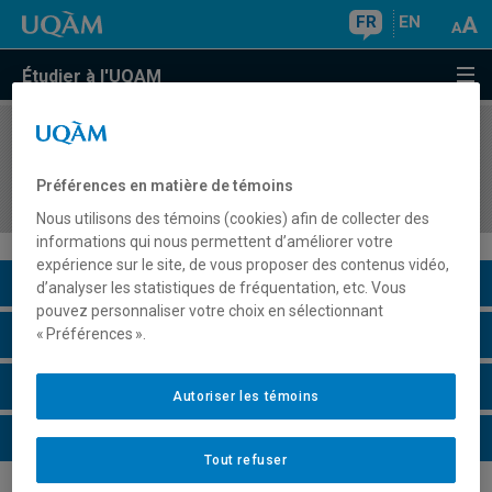
FR
EN
Étudier à l'UQAM
COURS
//
HAR4705
Théories, structures et fonctions des musées et
Préférences en matière de témoins
des lieux de diffusion
Nous utilisons des témoins (cookies) afin de collecter des
informations qui nous permettent d’améliorer votre
expérience sur le site, de vous proposer des contenus vidéo,
Description du cours
d’analyser les statistiques de fréquentation, etc. Vous
pouvez personnaliser votre choix en sélectionnant
Horaire - Été 2026
« Préférences ».
Horaire - Automne 2026
Autoriser les témoins
Horaire - Hiver 2027
Tout refuser