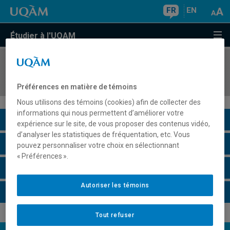
FR
EN
Étudier à l'UQAM
COURS
//
HAR4720
Patrimoine et collections
Préférences en matière de témoins
Nous utilisons des témoins (cookies) afin de collecter des
informations qui nous permettent d’améliorer votre
Description du cours
expérience sur le site, de vous proposer des contenus vidéo,
d’analyser les statistiques de fréquentation, etc. Vous
Horaire - Été 2026
pouvez personnaliser votre choix en sélectionnant
« Préférences ».
Horaire - Automne 2026
Autoriser les témoins
Horaire - Hiver 2027
Tout refuser