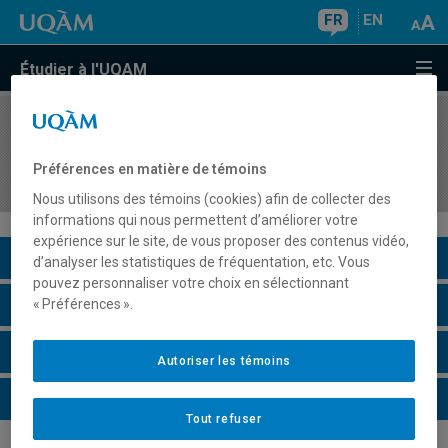
FR
EN
Étudier à l'UQAM
COURS
//
HAR4725
Histoire des expositions et mise en valeur des
Préférences en matière de témoins
objets
Nous utilisons des témoins (cookies) afin de collecter des
informations qui nous permettent d’améliorer votre
expérience sur le site, de vous proposer des contenus vidéo,
Description du cours
d’analyser les statistiques de fréquentation, etc. Vous
pouvez personnaliser votre choix en sélectionnant
Horaire - Été 2026
« Préférences ».
Horaire - Automne 2026
Autoriser les témoins
Horaire - Hiver 2027
Tout refuser