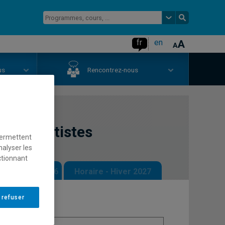
fr
en
us
Rencontrez-nous
ours d'artistes
permettent
nalyser les
ctionnant
 - Automne 2026
Horaire - Hiver 2027
 refuser