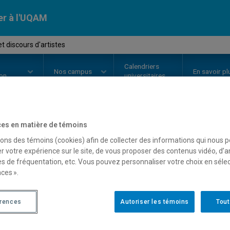
er à l'UQAM
t discours d'artistes
Calendriers
Nos
campus
En savoir pl
ion
universitaires
es en matière de témoins
OURS
//
HAR4735
-
Écrits et disc
sons des témoins (cookies) afin de collecter des informations qui nous 
r votre expérience sur le site, de vous proposer des contenus vidéo, d’a
es de fréquentation, etc. Vous pouvez personnaliser votre choix en séle
ces ».
Description
Horaire - Été 2026
Horaire
érences
Autoriser les témoins
Tout