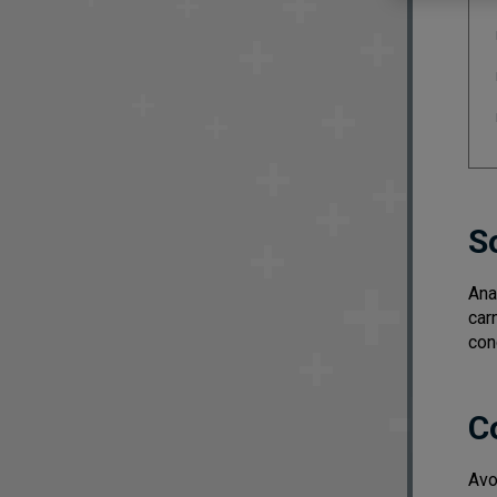
S
Ana
car
con
C
Avo