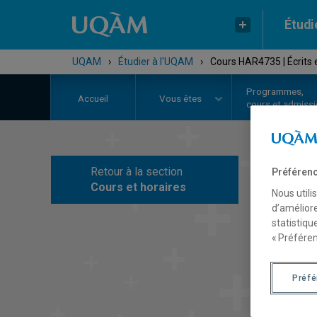
Étudi
UQAM
›
Étudier à l'UQAM
›
Cours HAR4735 | Écrits e
Programmes,
Accueil
Vous êtes
cours et admiss
Retour à la section
Préférenc
C
Cours et horaires
Nous utili
d’améliore
statistiqu
« Préféren
Préf