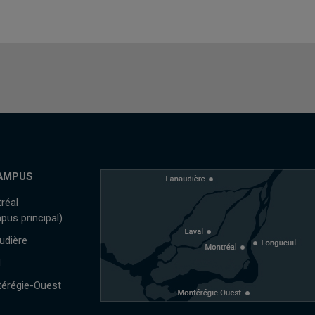
AMPUS
réal
pus principal)
udière
l
érégie-Ouest