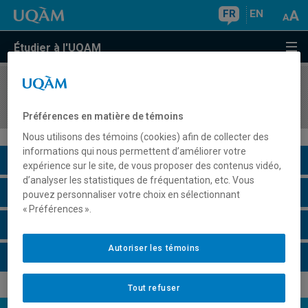
FR
EN
Étudier à l'UQAM
COURS
//
HAR4740
Marché de l'art et évaluation des oeuvres
Préférences en matière de témoins
Nous utilisons des témoins (cookies) afin de collecter des
informations qui nous permettent d’améliorer votre
Description du cours
expérience sur le site, de vous proposer des contenus vidéo,
d’analyser les statistiques de fréquentation, etc. Vous
Horaire - Été 2026
pouvez personnaliser votre choix en sélectionnant
« Préférences ».
Horaire - Automne 2026
Autoriser les témoins
Horaire - Hiver 2027
Tout refuser