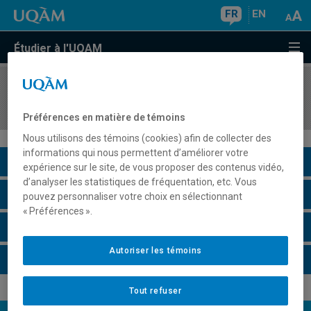
FR
EN
Étudier à l'UQAM
COURS
//
HAR4740
Marché de l'art et évaluation des oeuvres
Préférences en matière de témoins
Nous utilisons des témoins (cookies) afin de collecter des
informations qui nous permettent d’améliorer votre
Description du cours
expérience sur le site, de vous proposer des contenus vidéo,
d’analyser les statistiques de fréquentation, etc. Vous
Horaire - Été 2026
pouvez personnaliser votre choix en sélectionnant
« Préférences ».
Horaire - Automne 2026
Autoriser les témoins
Horaire - Hiver 2027
Tout refuser