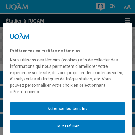
FR
EN
Étudier à l'UQAM
COURS
//
HAR4750
Les approches théoriques et critiques en histoire
Préférences en matière de témoins
de l'art
Nous utilisons des témoins (cookies) afin de collecter des
informations qui nous permettent d’améliorer votre
expérience sur le site, de vous proposer des contenus vidéo,
Description du cours
d’analyser les statistiques de fréquentation, etc. Vous
pouvez personnaliser votre choix en sélectionnant
Horaire - Été 2026
« Préférences ».
Horaire - Automne 2026
Autoriser les témoins
Horaire - Hiver 2027
Tout refuser