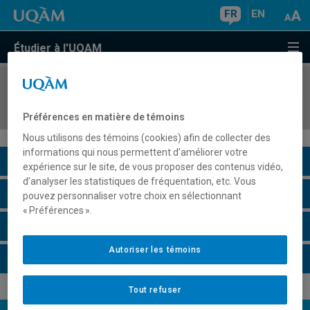
FR
EN
Étudier à l'UQAM
COURS
//
HAR4770
Histoires des expositions et enjeux actuels
Préférences en matière de témoins
Nous utilisons des témoins (cookies) afin de collecter des
informations qui nous permettent d’améliorer votre
Description du cours
expérience sur le site, de vous proposer des contenus vidéo,
d’analyser les statistiques de fréquentation, etc. Vous
Horaire - Été 2026
pouvez personnaliser votre choix en sélectionnant
« Préférences ».
Horaire - Automne 2026
Autoriser les témoins
Horaire - Hiver 2027
Tout refuser