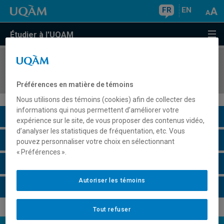
FR
EN
Étudier à l'UQAM
COURS
//
HAR5700
Théories de l'art : temps et images
Préférences en matière de témoins
Nous utilisons des témoins (cookies) afin de collecter des
informations qui nous permettent d’améliorer votre
Description du cours
expérience sur le site, de vous proposer des contenus vidéo,
d’analyser les statistiques de fréquentation, etc. Vous
Horaire - Été 2026
pouvez personnaliser votre choix en sélectionnant
« Préférences ».
Horaire - Automne 2026
Autoriser les témoins
Horaire - Hiver 2027
Tout refuser