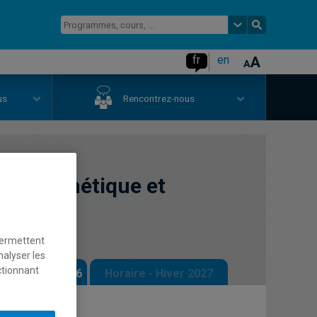
fr
en
us
Rencontrez-nous
art : esthétique et
permettent
nalyser les
ctionnant
 - Automne 2026
Horaire - Hiver 2027