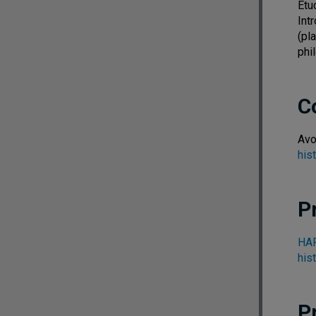
Étu
Int
(pl
phi
C
Avo
hist
P
HAR
hist
P