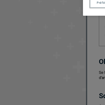
Préf
O
Se 
d'a
S