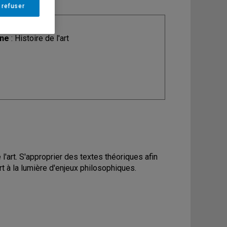
 refuser
ine
: Histoire de l'art
l'art. S'approprier des textes théoriques afin
rt à la lumière d'enjeux philosophiques.