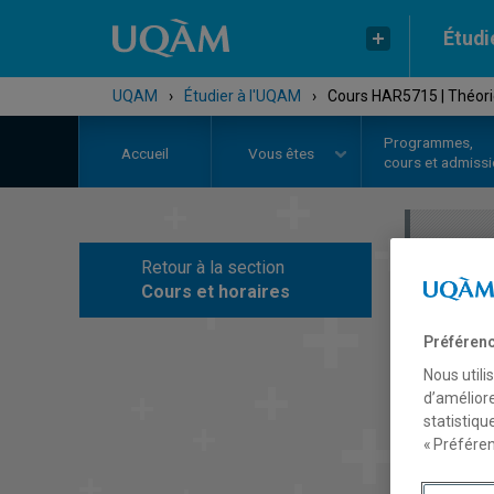
Étudi
UQAM
›
Étudier à l'UQAM
›
Cours HAR5715 | Théories
Programmes,
Accueil
Vous êtes
cours et admiss
Retour à la section
C
Cours et horaires
Préférenc
Nous utili
d’améliore
statistiqu
« Préféren