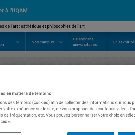
er à l'UQAM
 de l'art : esthétique et philosophies de l'art
Calendriers
Nos
campus
En savoir pl
ion
universitaires
OURS
//
HAR5715
-
Théories de l'
philosophies de l'art
es en matière de témoins
sons des témoins (cookies) afin de collecter des informations qui nous 
r votre expérience sur le site, de vous proposer des contenus vidéo, d’a
es de fréquentation, etc. Vous pouvez personnaliser votre choix en séle
Description
Horaire - Été 2026
Horaire
ces ».