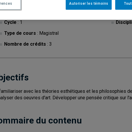
érences
Autoriser les témoins
Tout
Cycle
: 1
Discipl
Type de cours
: Magistral
Nombre de crédits
: 3
bjectifs
familiariser avec les théories esthétiques et les philosophies de 
nalyser des oeuvres d'art. Développer une pensée critique sur l'a
ommaire du contenu