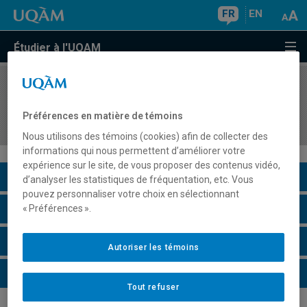
FR
EN
Étudier à l'UQAM
COURS
//
HAR5800
Art, savoir, pouvoir : images et idées au XVIIe
Préférences en matière de témoins
siècle
Nous utilisons des témoins (cookies) afin de collecter des
informations qui nous permettent d’améliorer votre
expérience sur le site, de vous proposer des contenus vidéo,
Description du cours
d’analyser les statistiques de fréquentation, etc. Vous
pouvez personnaliser votre choix en sélectionnant
Horaire - Été 2026
« Préférences ».
Horaire - Automne 2026
Autoriser les témoins
Horaire - Hiver 2027
Tout refuser