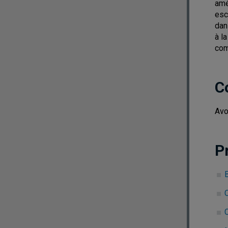
amé
esc
dan
à l
com
C
Avo
P
B
C
C