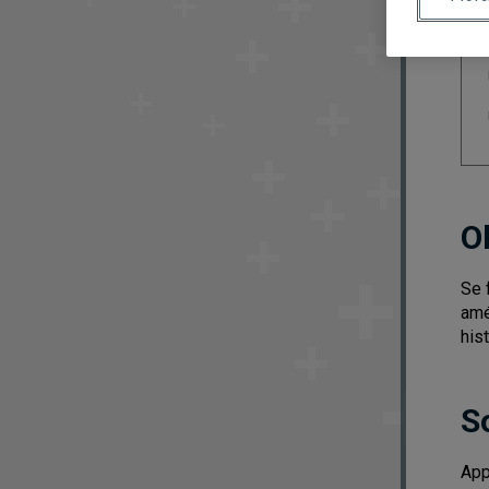
O
Se 
amé
his
S
App