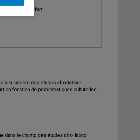
ine
: Histoire de l'art
e à la lumière des études afro-latino-
art en fonction de problématiques culturelles,
ine dans le champ des études afro-latino-