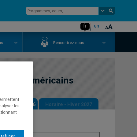
fr
en
us
Rencontrez-nous
-latino-américains
permettent
 - Automne 2026
Horaire - Hiver 2027
nalyser les
ctionnant
 refuser