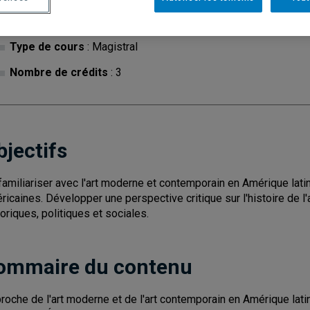
Cycle
: 1
Discipl
Type de cours
: Magistral
Nombre de crédits
: 3
bjectifs
familiariser avec l'art moderne et contemporain en Amérique latin
ricaines. Développer une perspective critique sur l'histoire de l'
toriques, politiques et sociales.
ommaire du contenu
roche de l'art moderne et de l'art contemporain en Amérique lat