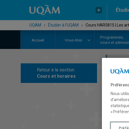
Étudi
UQAM
›
Étudier à l'UQAM
›
Cours HAR5815 | Les art
Programmes,
Accueil
Vous êtes
cours et admiss
Retour à la section
C
Cours et horaires
Préférenc
Nous utili
d’améliore
statistiqu
« Préféren
Préf