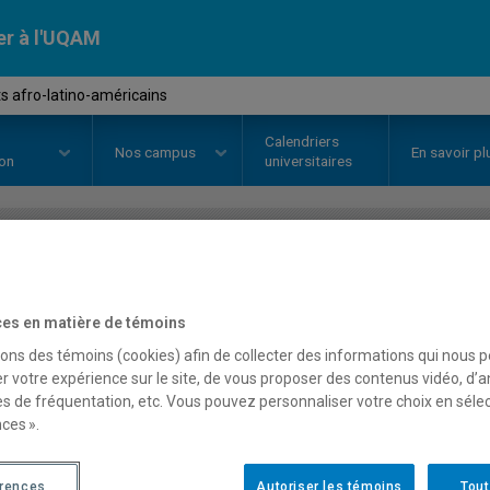
er à l'UQAM
s afro-latino-américains
Calendriers
Nos
campus
En savoir pl
ion
universitaires
OURS
//
HAR5815
-
Les arts afro
es en matière de témoins
sons des témoins (cookies) afin de collecter des informations qui nous 
Description
Horaire - Été 2026
Horaire
r votre expérience sur le site, de vous proposer des contenus vidéo, d’a
es de fréquentation, etc. Vous pouvez personnaliser votre choix en séle
ces ».
érences
Autoriser les témoins
Tout