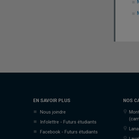
M
M
EN SAVOIR PLUS
NOS C
Nous joindre
Mont
(cam
Infolettre - Futurs étudiants
Lana
Facebook - Futurs étudiants
Lava