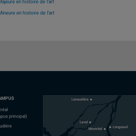
ajeure en histoire de l'art
ineure en histoire de l'art
AMPUS
réal
pus principal)
udière
l