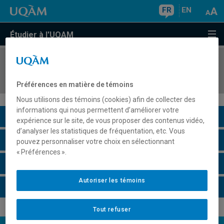
FR
EN
Étudier à l'UQAM
COURS
//
HAR5840
Architecture et villes des Amériques
Préférences en matière de témoins
Nous utilisons des témoins (cookies) afin de collecter des
informations qui nous permettent d’améliorer votre
Description du cours
expérience sur le site, de vous proposer des contenus vidéo,
d’analyser les statistiques de fréquentation, etc. Vous
Horaire - Été 2026
pouvez personnaliser votre choix en sélectionnant
« Préférences ».
Horaire - Automne 2026
Autoriser les témoins
Horaire - Hiver 2027
Tout refuser