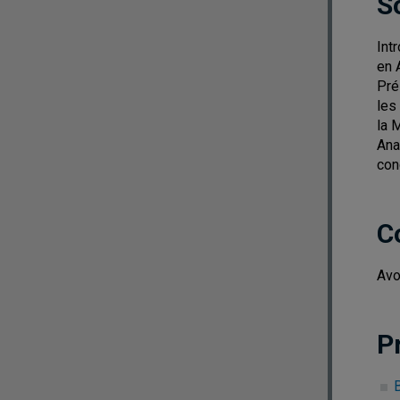
S
Int
en 
Pré
les
la 
Ana
con
C
Avo
P