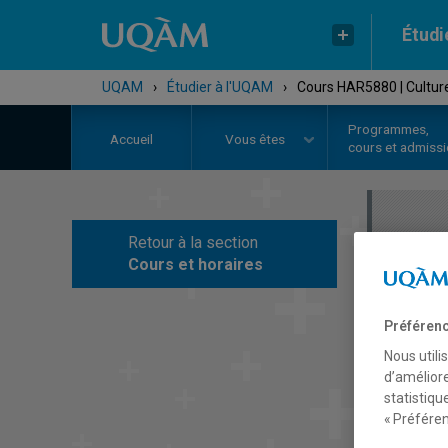
Étudi
UQAM
›
Étudier à l'UQAM
›
Cours HAR5880 | Cultur
Programmes,
Accueil
Vous êtes
cours et admiss
Retour à la section
C
Cours et horaires
Préférenc
Nous utili
d’améliore
statistiqu
« Préféren