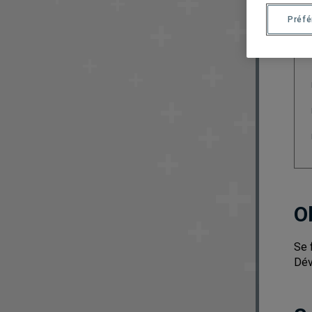
Préf
O
Se 
Dév