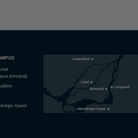
AMPUS
réal
pus principal)
udière
l
érégie-Ouest