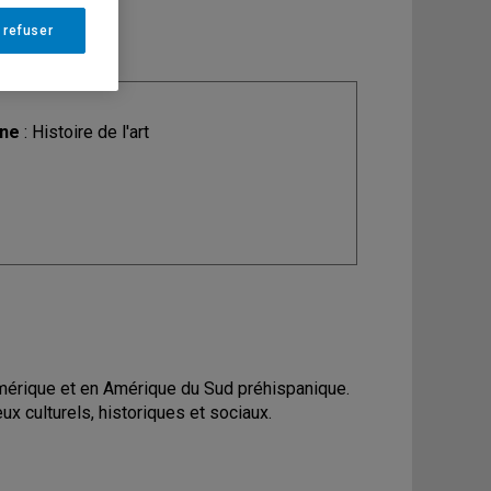
 refuser
ine
: Histoire de l'art
amérique et en Amérique du Sud préhispanique.
eux culturels, historiques et sociaux.