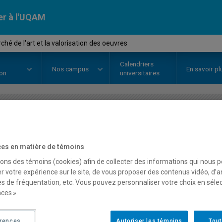
er à l'UQAM
é de l'art et la valorisation des oeuvres
Calendriers
Nos
campus
En savoir pl
ion
universitaires
OURS
//
HAR5930
-
Le marché de l
es en matière de témoins
des oeuvres
sons des témoins (cookies) afin de collecter des informations qui nous 
r votre expérience sur le site, de vous proposer des contenus vidéo, d’a
es de fréquentation, etc. Vous pouvez personnaliser votre choix en séle
Description
Horaire - Été 2026
Horaire
ces ».
érences
Autoriser les témoins
Tout