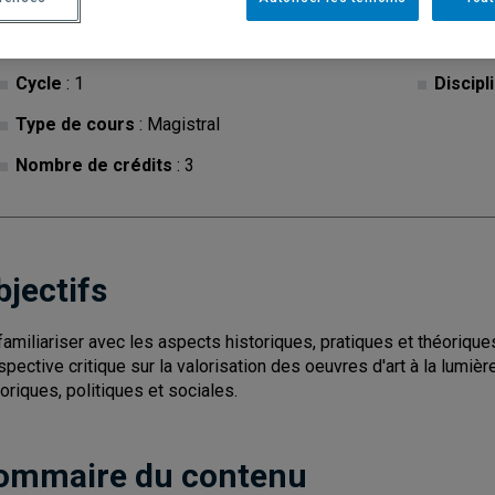
Cycle
: 1
Discipl
Type de cours
: Magistral
Nombre de crédits
: 3
bjectifs
familiariser avec les aspects historiques, pratiques et théorique
spective critique sur la valorisation des oeuvres d'art à la lumi
toriques, politiques et sociales.
ommaire du contenu