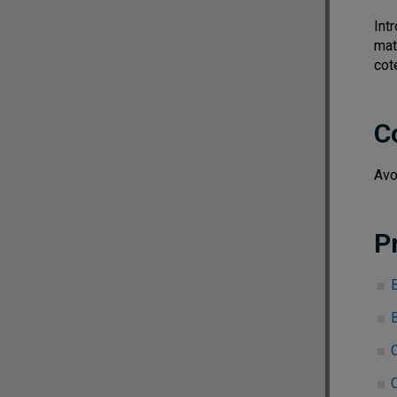
Int
mat
cot
C
Avo
P
B
B
C
C