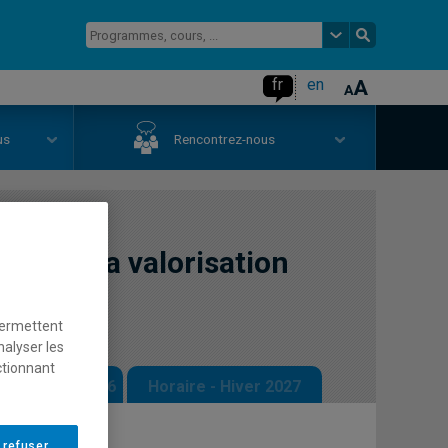
fr
en
us
Rencontrez-nous
'art et la valorisation
permettent
nalyser les
ctionnant
 - Automne 2026
Horaire - Hiver 2027
 refuser