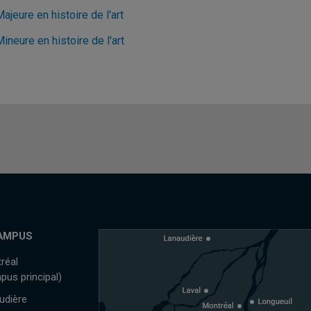
ajeure en histoire de l'art
ineure en histoire de l'art
AMPUS
réal
pus principal)
udière