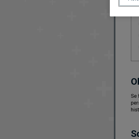
O
Se 
per
his
S