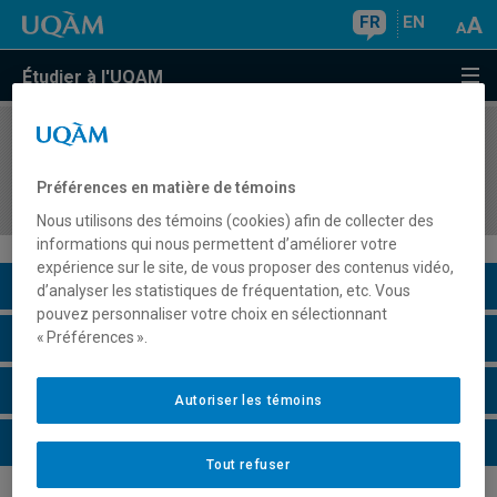
FR
EN
Étudier à l'UQAM
COURS
//
HAR5950
Perspectives plurielles sur une histoire mondiale
Préférences en matière de témoins
de l'art
Nous utilisons des témoins (cookies) afin de collecter des
informations qui nous permettent d’améliorer votre
expérience sur le site, de vous proposer des contenus vidéo,
Description du cours
d’analyser les statistiques de fréquentation, etc. Vous
pouvez personnaliser votre choix en sélectionnant
Horaire - Été 2026
« Préférences ».
Horaire - Automne 2026
Autoriser les témoins
Horaire - Hiver 2027
Tout refuser