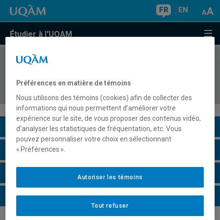
FR
EN
Étudier à l'UQAM
COURS
//
HAR8501
Théories, fonctions et significations de
Préférences en matière de témoins
l'architecture (études de cas)
Nous utilisons des témoins (cookies) afin de collecter des
informations qui nous permettent d’améliorer votre
expérience sur le site, de vous proposer des contenus vidéo,
Description du cours
d’analyser les statistiques de fréquentation, etc. Vous
pouvez personnaliser votre choix en sélectionnant
Horaire - Été 2026
« Préférences ».
Horaire - Automne 2026
Autoriser les témoins
Horaire - Hiver 2027
Tout refuser