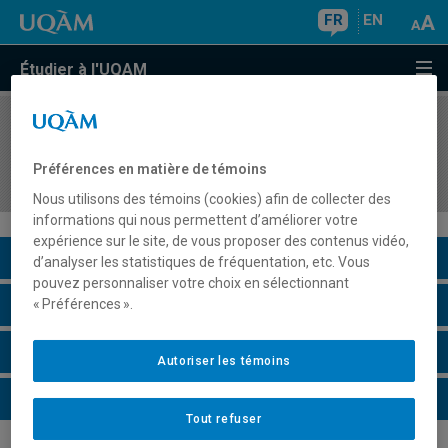
FR
EN
Étudier à l'UQAM
COURS
//
HIS3243
Histoire des communications aux XIXe et XXe
Préférences en matière de témoins
siècles
Nous utilisons des témoins (cookies) afin de collecter des
informations qui nous permettent d’améliorer votre
expérience sur le site, de vous proposer des contenus vidéo,
Description du cours
d’analyser les statistiques de fréquentation, etc. Vous
pouvez personnaliser votre choix en sélectionnant
Horaire - Été 2026
« Préférences ».
Horaire - Automne 2026
Autoriser les témoins
Horaire - Hiver 2027
Tout refuser