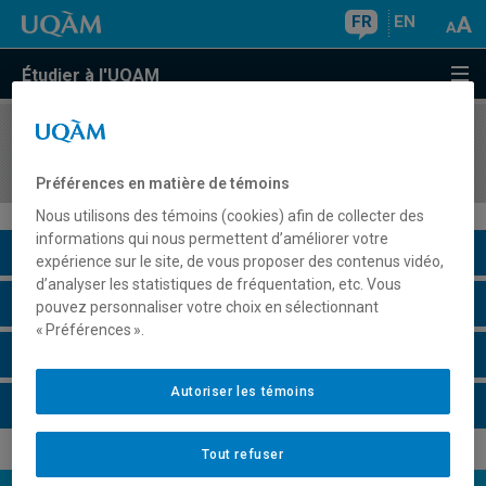
FR
EN
Étudier à l'UQAM
COURS
//
HIS4220
L'Europe au temps de la guerre de Cent Ans
Préférences en matière de témoins
Nous utilisons des témoins (cookies) afin de collecter des
informations qui nous permettent d’améliorer votre
Description du cours
expérience sur le site, de vous proposer des contenus vidéo,
d’analyser les statistiques de fréquentation, etc. Vous
Horaire - Été 2026
pouvez personnaliser votre choix en sélectionnant
« Préférences ».
Horaire - Automne 2026
Autoriser les témoins
Horaire - Hiver 2027
Tout refuser