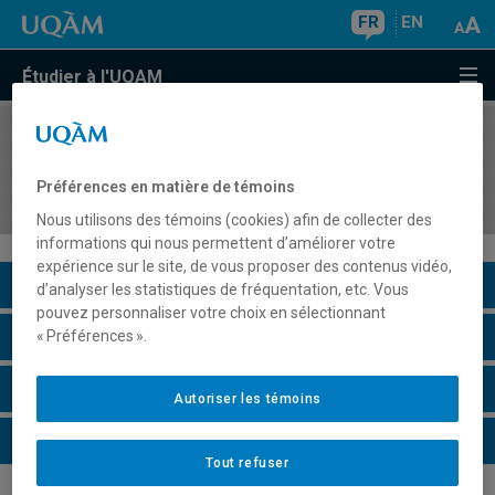
FR
EN
Étudier à l'UQAM
COURS
//
HIS4229
L'au-delà dans l'Antiquité et le Moyen Âge (Ier–
Préférences en matière de témoins
XVIe siècles)
Nous utilisons des témoins (cookies) afin de collecter des
informations qui nous permettent d’améliorer votre
expérience sur le site, de vous proposer des contenus vidéo,
Description du cours
d’analyser les statistiques de fréquentation, etc. Vous
pouvez personnaliser votre choix en sélectionnant
Horaire - Été 2026
« Préférences ».
Horaire - Automne 2026
Autoriser les témoins
Horaire - Hiver 2027
Tout refuser