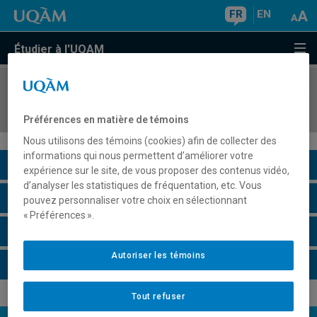
FR
EN
Étudier à l'UQAM
COURS
//
HIS4316
Histoire de la France au XXe siècle
Préférences en matière de témoins
Nous utilisons des témoins (cookies) afin de collecter des
informations qui nous permettent d’améliorer votre
Description du cours
expérience sur le site, de vous proposer des contenus vidéo,
d’analyser les statistiques de fréquentation, etc. Vous
Horaire - Été 2026
pouvez personnaliser votre choix en sélectionnant
« Préférences ».
Horaire - Automne 2026
Autoriser les témoins
Horaire - Hiver 2027
Tout refuser