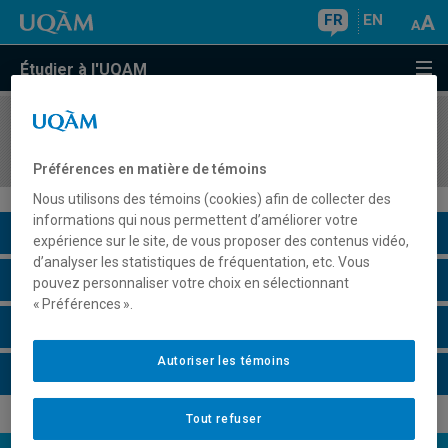
FR
EN
Étudier à l'UQAM
COURS
//
HIS4330
Histoire des femmes en Europe contemporaine
Préférences en matière de témoins
Nous utilisons des témoins (cookies) afin de collecter des
informations qui nous permettent d’améliorer votre
Description du cours
expérience sur le site, de vous proposer des contenus vidéo,
d’analyser les statistiques de fréquentation, etc. Vous
Horaire - Été 2026
pouvez personnaliser votre choix en sélectionnant
« Préférences ».
Horaire - Automne 2026
Autoriser les témoins
Horaire - Hiver 2027
Tout refuser