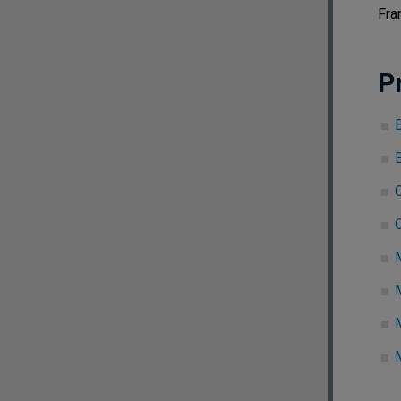
Fra
P
B
C