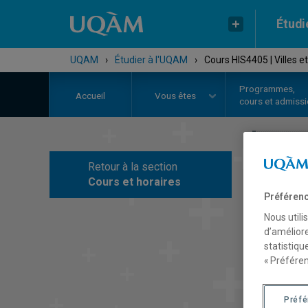
Étudi
UQAM
›
Étudier à l'UQAM
›
Cours HIS4405 | Villes e
Programmes,
Accueil
Vous êtes
cours et admiss
Retour à la section
C
Cours et horaires
Préférenc
Nous utili
d’améliore
statistiqu
« Préféren
Préf