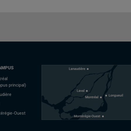
AMPUS
réal
pus principal)
udière
l
érégie-Ouest