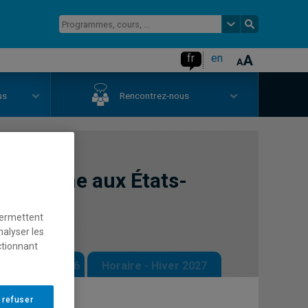
fr
en
us
Rencontrez-nous
té urbaine aux États-
permettent
nalyser les
ctionnant
 - Automne 2026
Horaire - Hiver 2027
 refuser