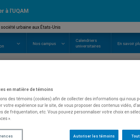
er à l'UQAM
t société urbaine aux États-Unis
Calendriers
Nos
campus
En savoir pl
ion
universitaires
OURS
//
HIS4405
-
Villes et socié
es en matière de témoins
Unis
sons des témoins (cookies) afin de collecter des informations qui nous 
r votre expérience sur le site, de vous proposer des contenus vidéo, d’a
es de fréquentation, etc. Vous pouvez personnaliser votre choix en séle
ces ».
Description
Horaire - Été 2026
Horaire
érences
Autoriser les témoins
Tout