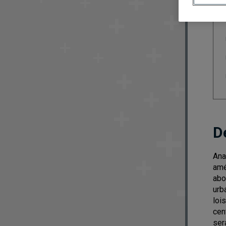
D
Ana
amé
abo
urb
loi
cen
ser