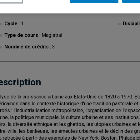
Cycle
: 1
Discipl
Type de cours
: Magistral
Nombre de crédits
: 3
escription
lyse de la croissance urbaine aux États-Unis de 1820 à 1970. Étu
ricaines dans le contexte historique d'une tradition pastorale e
rdés : l'industrialisation métropolitaine, l'organisation de l'espa
aine, la politique municipale, la culture urbaine et ses institution
sirs, la diversité ethnique et les ghettos, les utopies urbaines et 
tre-ville, les banlieues, les émeutes urbaines et le déclin des gr
a retracée à partir des exemples de New York, Boston, Philadelph