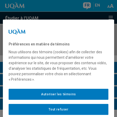
FR
EN
Étudier à l'UQAM
COURS
//
HIS4408
Histoire de la politique internationale des États-
Préférences en matière de témoins
Unis de 1898 à nos jours
Nous utilisons des témoins (cookies) afin de collecter des
informations qui nous permettent d’améliorer votre
expérience sur le site, de vous proposer des contenus vidéo,
Description du cours
d’analyser les statistiques de fréquentation, etc. Vous
pouvez personnaliser votre choix en sélectionnant
Horaire - Été 2026
« Préférences ».
Horaire - Automne 2026
Autoriser les témoins
Horaire - Hiver 2027
Tout refuser