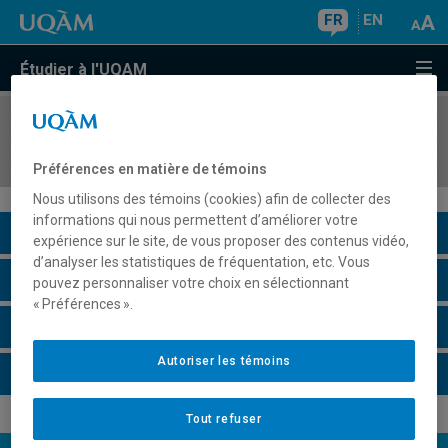
FR
EN
Étudier à l'UQAM
COURS
//
HIS4445
La guerre de Sécession et la reconstruction
Préférences en matière de témoins
Nous utilisons des témoins (cookies) afin de collecter des
informations qui nous permettent d’améliorer votre
Description du cours
expérience sur le site, de vous proposer des contenus vidéo,
d’analyser les statistiques de fréquentation, etc. Vous
Horaire - Été 2026
pouvez personnaliser votre choix en sélectionnant
« Préférences ».
Horaire - Automne 2026
Autoriser les témoins
Horaire - Hiver 2027
Tout refuser