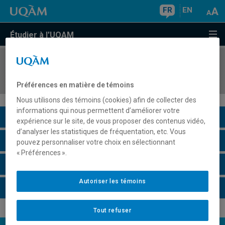
FR
EN
Étudier à l'UQAM
COURS
//
HIS4445
La guerre de Sécession et la reconstruction
Préférences en matière de témoins
Nous utilisons des témoins (cookies) afin de collecter des
informations qui nous permettent d’améliorer votre
Description du cours
expérience sur le site, de vous proposer des contenus vidéo,
d’analyser les statistiques de fréquentation, etc. Vous
Horaire - Été 2026
pouvez personnaliser votre choix en sélectionnant
« Préférences ».
Horaire - Automne 2026
Autoriser les témoins
Horaire - Hiver 2027
Tout refuser