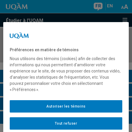
FR
EN
Étudier à l'UQAM
COURS
//
HIS4478
La mondialisation du système international de
Préférences en matière de témoins
1945 à nos jours
Nous utilisons des témoins (cookies) afin de collecter des
informations qui nous permettent d’améliorer votre
expérience sur le site, de vous proposer des contenus vidéo,
Description du cours
d’analyser les statistiques de fréquentation, etc. Vous
pouvez personnaliser votre choix en sélectionnant
Horaire - Été 2026
« Préférences ».
Horaire - Automne 2026
Autoriser les témoins
Horaire - Hiver 2027
Tout refuser