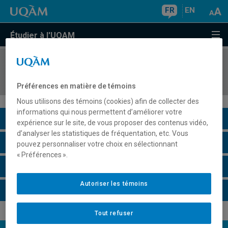
FR
EN
Étudier à l'UQAM
COURS
//
HIS4597
Histoire culturelle du Québec
Préférences en matière de témoins
Nous utilisons des témoins (cookies) afin de collecter des
informations qui nous permettent d’améliorer votre
Description du cours
expérience sur le site, de vous proposer des contenus vidéo,
d’analyser les statistiques de fréquentation, etc. Vous
Horaire - Été 2026
pouvez personnaliser votre choix en sélectionnant
« Préférences ».
Horaire - Automne 2026
Autoriser les témoins
Horaire - Hiver 2027
Tout refuser