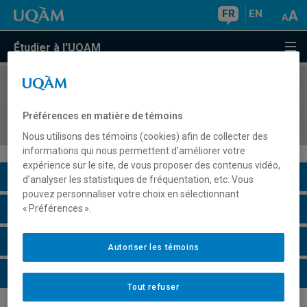
FR
EN
Étudier à l'UQAM
COURS
//
HIS4602
Histoire des révolutions et contre-révolutions en
Préférences en matière de témoins
Amérique latine
Nous utilisons des témoins (cookies) afin de collecter des
informations qui nous permettent d’améliorer votre
expérience sur le site, de vous proposer des contenus vidéo,
Description du cours
d’analyser les statistiques de fréquentation, etc. Vous
pouvez personnaliser votre choix en sélectionnant
Horaire - Été 2026
« Préférences ».
Horaire - Automne 2026
Autoriser les témoins
Horaire - Hiver 2027
Tout refuser