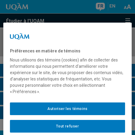
FR
EN
Étudier à l'UQAM
COURS
//
HIS4660
Histoire et civilisation du monde arabe, 622-1516
Préférences en matière de témoins
Nous utilisons des témoins (cookies) afin de collecter des
informations qui nous permettent d’améliorer votre
Description du cours
expérience sur le site, de vous proposer des contenus vidéo,
d’analyser les statistiques de fréquentation, etc. Vous
Horaire - Été 2026
pouvez personnaliser votre choix en sélectionnant
« Préférences ».
Horaire - Automne 2026
Autoriser les témoins
Horaire - Hiver 2027
Tout refuser