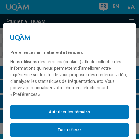
FR
EN
Étudier à l'UQAM
COURS
//
HIS4662
Histoire du Proche-Orient (XIXe - XXe siècles)
Préférences en matière de témoins
Nous utilisons des témoins (cookies) afin de collecter des
informations qui nous permettent d’améliorer votre
Description du cours
expérience sur le site, de vous proposer des contenus vidéo,
d’analyser les statistiques de fréquentation, etc. Vous
Horaire - Été 2026
pouvez personnaliser votre choix en sélectionnant
« Préférences ».
Horaire - Automne 2026
Autoriser les témoins
Horaire - Hiver 2027
Tout refuser