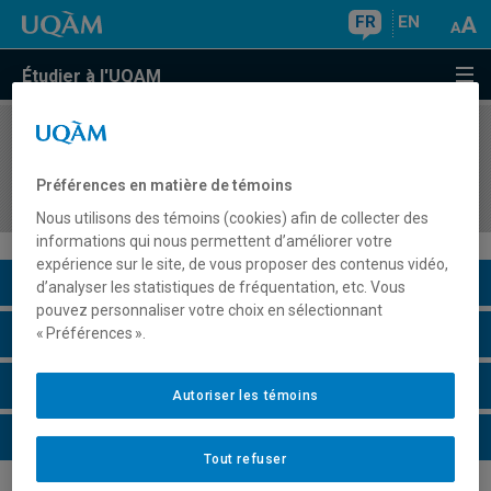
FR
EN
Étudier à l'UQAM
COURS
//
HIS4860
Histoire des identités sexuelles dans le monde
Préférences en matière de témoins
occidental
Nous utilisons des témoins (cookies) afin de collecter des
informations qui nous permettent d’améliorer votre
expérience sur le site, de vous proposer des contenus vidéo,
Description du cours
d’analyser les statistiques de fréquentation, etc. Vous
pouvez personnaliser votre choix en sélectionnant
Horaire - Été 2026
« Préférences ».
Horaire - Automne 2026
Autoriser les témoins
Horaire - Hiver 2027
Tout refuser