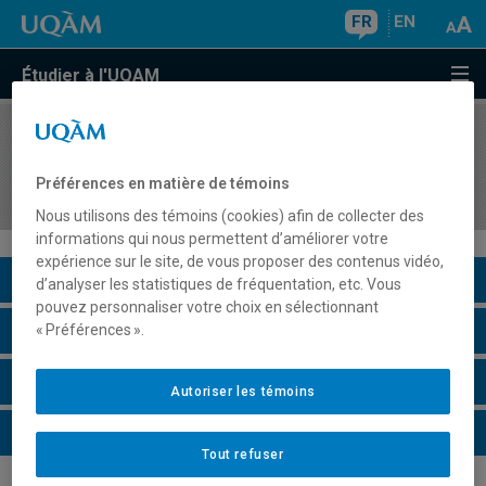
FR
EN
Étudier à l'UQAM
COURS
//
HIS8035
La Nouvelle-France et l'Amérique du Nord
Préférences en matière de témoins
britannique jusqu'à la fin du XVIIIe siècle
Nous utilisons des témoins (cookies) afin de collecter des
informations qui nous permettent d’améliorer votre
expérience sur le site, de vous proposer des contenus vidéo,
Description du cours
d’analyser les statistiques de fréquentation, etc. Vous
pouvez personnaliser votre choix en sélectionnant
Horaire - Été 2026
« Préférences ».
Horaire - Automne 2026
Autoriser les témoins
Horaire - Hiver 2027
Tout refuser