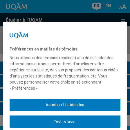
FR
EN
Étudier à l'UQAM
COURS
//
HIS8040
L'Antiquité
Préférences en matière de témoins
Nous utilisons des témoins (cookies) afin de collecter des
informations qui nous permettent d’améliorer votre
Description du cours
expérience sur le site, de vous proposer des contenus vidéo,
d’analyser les statistiques de fréquentation, etc. Vous
Horaire - Été 2026
pouvez personnaliser votre choix en sélectionnant
« Préférences ».
Horaire - Automne 2026
Autoriser les témoins
Horaire - Hiver 2027
Tout refuser