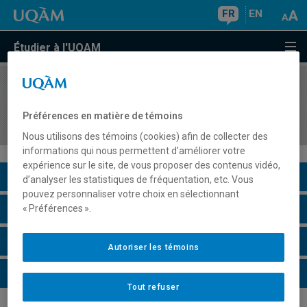
FR
EN
Étudier à l'UQAM
COURS
//
INF1070
Utilisation et administration des systèmes
Préférences en matière de témoins
informatiques
Nous utilisons des témoins (cookies) afin de collecter des
informations qui nous permettent d’améliorer votre
expérience sur le site, de vous proposer des contenus vidéo,
Description du cours
d’analyser les statistiques de fréquentation, etc. Vous
pouvez personnaliser votre choix en sélectionnant
Horaire - Été 2026
« Préférences ».
Horaire - Automne 2026
Autoriser les témoins
Horaire - Hiver 2027
Tout refuser