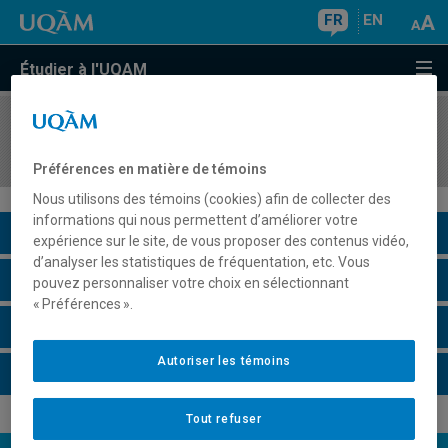
FR
EN
Étudier à l'UQAM
COURS
//
INF2160
Paradigmes de programmation
Préférences en matière de témoins
Nous utilisons des témoins (cookies) afin de collecter des
informations qui nous permettent d’améliorer votre
Description du cours
expérience sur le site, de vous proposer des contenus vidéo,
d’analyser les statistiques de fréquentation, etc. Vous
Horaire - Été 2026
pouvez personnaliser votre choix en sélectionnant
« Préférences ».
Horaire - Automne 2026
Autoriser les témoins
Horaire - Hiver 2027
Tout refuser