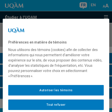
FR
EN
Étudier à l'UQAM
COURS
//
INF3080
Bases de données
Préférences en matière de témoins
Nous utilisons des témoins (cookies) afin de collecter des
informations qui nous permettent d’améliorer votre
Description du cours
expérience sur le site, de vous proposer des contenus vidéo,
d’analyser les statistiques de fréquentation, etc. Vous
Horaire - Été 2026
pouvez personnaliser votre choix en sélectionnant
« Préférences ».
Horaire - Automne 2026
Autoriser les témoins
Horaire - Hiver 2027
Tout refuser