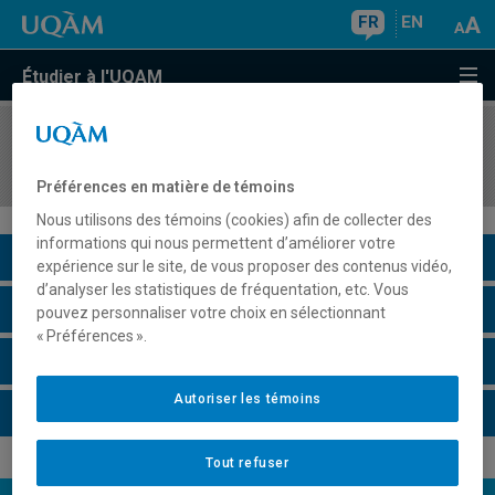
FR
EN
Étudier à l'UQAM
COURS
//
INF3105
Structures de données et algorithmes
Préférences en matière de témoins
Nous utilisons des témoins (cookies) afin de collecter des
informations qui nous permettent d’améliorer votre
Description du cours
expérience sur le site, de vous proposer des contenus vidéo,
d’analyser les statistiques de fréquentation, etc. Vous
Horaire - Été 2026
pouvez personnaliser votre choix en sélectionnant
« Préférences ».
Horaire - Automne 2026
Autoriser les témoins
Horaire - Hiver 2027
Tout refuser