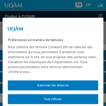
FR
EN
Étudier à l'UQAM
COURS
//
INF4170
Architecture des ordinateurs
Préférences en matière de témoins
Nous utilisons des témoins (cookies) afin de collecter des
informations qui nous permettent d’améliorer votre
Description du cours
expérience sur le site, de vous proposer des contenus vidéo,
d’analyser les statistiques de fréquentation, etc. Vous
Horaire - Été 2026
pouvez personnaliser votre choix en sélectionnant
« Préférences ».
Horaire - Automne 2026
Autoriser les témoins
Horaire - Hiver 2027
Tout refuser