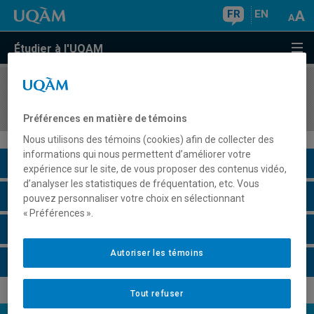
FR
EN
Étudier à l'UQAM
COURS
//
INF4170
Architecture des ordinateurs
Préférences en matière de témoins
Nous utilisons des témoins (cookies) afin de collecter des
informations qui nous permettent d’améliorer votre
Description du cours
expérience sur le site, de vous proposer des contenus vidéo,
d’analyser les statistiques de fréquentation, etc. Vous
Horaire - Été 2026
pouvez personnaliser votre choix en sélectionnant
« Préférences ».
Horaire - Automne 2026
Autoriser les témoins
Horaire - Hiver 2027
Tout refuser