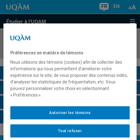
FR
EN
Étudier à l'UQAM
COURS
//
INF4471
Introduction à la sécurité informatique
Préférences en matière de témoins
Nous utilisons des témoins (cookies) afin de collecter des
informations qui nous permettent d’améliorer votre
Description du cours
expérience sur le site, de vous proposer des contenus vidéo,
d’analyser les statistiques de fréquentation, etc. Vous
Horaire - Été 2026
pouvez personnaliser votre choix en sélectionnant
« Préférences ».
Horaire - Automne 2026
Autoriser les témoins
Horaire - Hiver 2027
Tout refuser