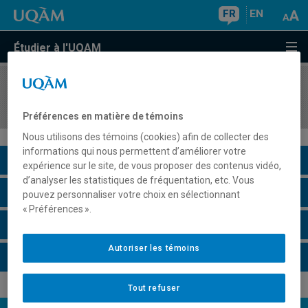
FR
EN
Étudier à l'UQAM
COURS
//
INF5082
Gestion et analyse de données
Préférences en matière de témoins
Nous utilisons des témoins (cookies) afin de collecter des
informations qui nous permettent d’améliorer votre
Description du cours
expérience sur le site, de vous proposer des contenus vidéo,
d’analyser les statistiques de fréquentation, etc. Vous
Horaire - Été 2026
pouvez personnaliser votre choix en sélectionnant
« Préférences ».
Horaire - Automne 2026
Autoriser les témoins
Horaire - Hiver 2027
Tout refuser