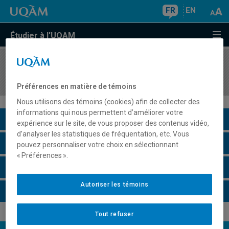
FR
EN
Étudier à l'UQAM
COURS
//
INF5151
Génie logiciel: analyse et modélisation
Préférences en matière de témoins
Nous utilisons des témoins (cookies) afin de collecter des
informations qui nous permettent d’améliorer votre
Description du cours
expérience sur le site, de vous proposer des contenus vidéo,
d’analyser les statistiques de fréquentation, etc. Vous
Horaire - Été 2026
pouvez personnaliser votre choix en sélectionnant
« Préférences ».
Horaire - Automne 2026
Autoriser les témoins
Horaire - Hiver 2027
Tout refuser